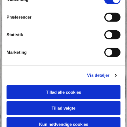
når den knaser gulerødder
koen har en pat
mon den gir en sjat?
Præferencer
S`å`der mælk på vores fødder
Omkvæd
Statistik
Lars han er så sød,
laver korn til brød
Marketing
vi skal spise det til middag
og vi får en dans
det`en herlig tjans
som vi bliver vældig svedt af
Vis detaljer
Omkvæd
Tillad alle cookies
Mikkel er på rov
det er ikke sjov
Tillad valgte
når han napper sig en høne
I sin rævegrav
gnasker hønsemarv
Kun nødvendige cookies
det er ikke nogen skrøne