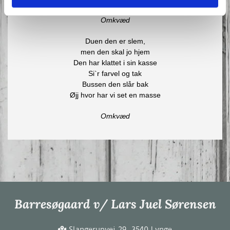
Omkvæd
Duen den er slem,
men den skal jo hjem
Den har klattet i sin kasse
Si`r farvel og tak
Bussen den slår bak
Øjj hvor har vi set en masse
Omkvæd
Barresøgaard v/ Lars Juel Sørensen
Slangerupvej 29, 3540 Lynge
