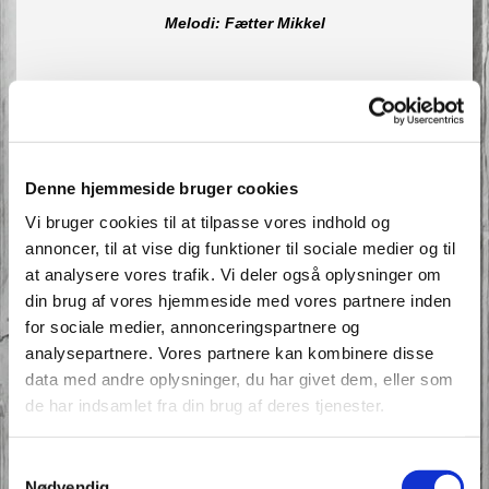
Melodi: Fætter Mikkel
Bussen kører snart
Det er vældig rart
Vi er kommet allesammen
Lars har hejst sit flag
Denne hjemmeside bruger cookies
Det`en dejlig dag
Vi bruger cookies til at tilpasse vores indhold og
Hunden hilser med sin glammen
annoncer, til at vise dig funktioner til sociale medier og til
Omkvæd:
at analysere vores trafik. Vi deler også oplysninger om
din brug af vores hjemmeside med vores partnere inden
Og vi kommer år for år
for sociale medier, annonceringspartnere og
hen til Lars på Barresøgård
analysepartnere. Vores partnere kan kombinere disse
Solen skinner tit
data med andre oplysninger, du har givet dem, eller som
og vi bli`r beskidt
de har indsamlet fra din brug af deres tjenester.
når vi klapper hest og får
Vi gi`r dyrene mad
Samtykkevalg
Hesten blir så glad
Nødvendig