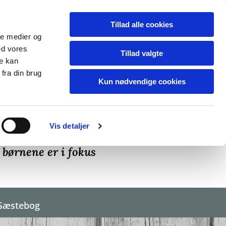
Tillad alle cookies
ale medier og
ed vores
Tillad valgte
re kan
fra din brug
Kun nødvendige cookies
Vis detaljer
aard
 børnene er i fokus
Gæstebog