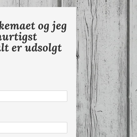
skemaet og jeg
hurtigst
t er udsolgt