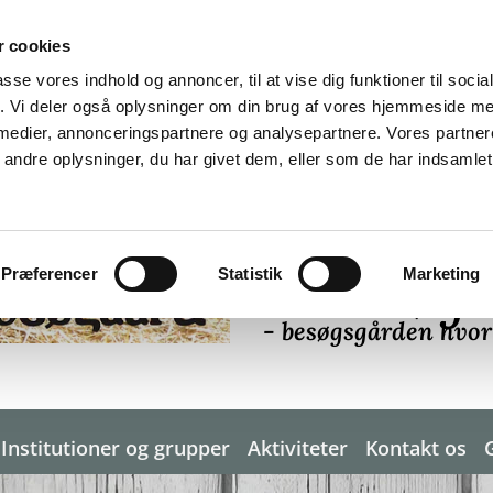
 cookies
passe vores indhold og annoncer, til at vise dig funktioner til soci
fik. Vi deler også oplysninger om din brug af vores hjemmeside m
 medier, annonceringspartnere og analysepartnere. Vores partne
ndre oplysninger, du har givet dem, eller som de har indsamlet 
Præferencer
Statistik
Marketing
Barresøg
- besøgsgården hvor
Institutioner og grupper
Aktiviteter
Kontakt os