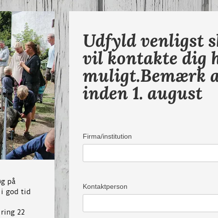
Udfyld venligst 
vil kontakte dig 
muligt.Bemærk al
inden 1. august
Firma/institution
øg på
Kontaktperson
i god tid
 ring 22