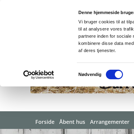
Denne hjemmeside bruger
Vi bruger cookies til at til
til at analysere vores tra
partnere inden for sociale
kombinere disse data med a
af deres tjenester.
Samtykkevalg
Nødvendig
Forside
Åbent hus
Arrangementer