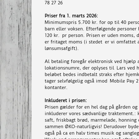
78 27 26
Priser fra 1. marts 2026:
Minimumspris 5.700 kr. for op til 40 pers
barn eller voksen. Efterfølgende personer 
120 kr. pr person. Prisen er uden moms, 
er fritaget moms (i stedet er vi omfattet 
lønsumsafgift).
Al betaling foregår elektronisk ved hjælp 
lokationsnumre, der oplyses til Lars ved 
beløbet bedes indbetalt straks efter hjem
tager selvfølgelig også imod Mobile Pay 2
kontanter.
Inkluderet i prisen:
Prisen gælder for en hel dag på gården og
inkluderer vores sædvanlige traktement.: k
saft, friskbagt brød, marmelade, honning o
sammen ØKO-naturligvis! Derudover byde
også på ca en halv times musik og sangleg