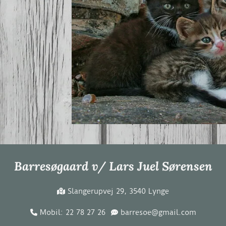
Barresøgaard v/ Lars Juel Sørensen
Slangerupvej 29, 3540 Lynge

Mobil: 22 78 27 26
barresoe@gmail.com

