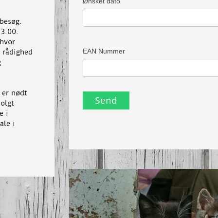
Ønsket dato
 besøg.
13.00.
 hvor
EAN Nummer
l rådighed
g
 er nødt
solgt
e i
ale i