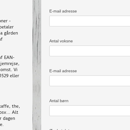
E-mail adresse
oner -
betaler
da gården
af
Antal voksne
af EAN-
hjemrejse,
komst. Vi
E-mail adresse
1529 eller
Antal børn
affe, the,
sv... Alt
r dagen
e.