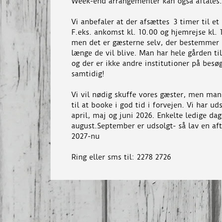
Week-end arrangementer kan også aftales.
Vi anbefaler at der afsættes 3 timer til et
F.eks. ankomst kl. 10.00 og hjemrejse kl. 
men det er gæsterne selv, der bestemmer
længe de vil blive. Man har hele gården ti
og der er ikke andre institutioner på besø
samtidig!
Vi vil nødig skuffe vores gæster, men man
til at booke i god tid i forvejen. Vi har ud
april, maj og juni 2026. Enkelte ledige dag
august.September er udsolgt- så lav en aft
2027-nu
Ring eller sms til: 2278 2726