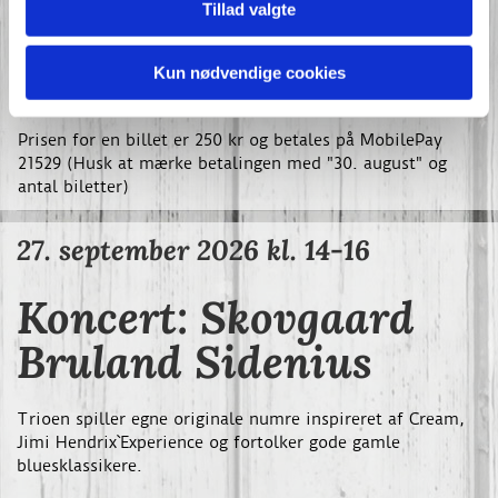
mærkes fra første tone.
Tillad valgte
Glæd dig til en unik koncertoplevelse, hvor stærke
stemmer, pedal steel, guitarer og tredobbelt musikalsk
personlighed skaber en skøn atmosfære – under åben
Kun nødvendige cookies
himmel på Barresøgaard.
Prisen for en billet er 250 kr og betales på MobilePay
21529 (Husk at mærke betalingen med "30. august" og
antal biletter)
27. september 2026 kl. 14-16
Koncert: Skovgaard
Bruland Sidenius
Trioen spiller egne originale numre inspireret af Cream,
Jimi Hendrix`Experience og fortolker gode gamle
bluesklassikere.