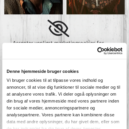
Accepter venligst marketingcookies for
at se denne video.
Accepter cookies
Denne hjemmeside bruger cookies
Vi bruger cookies til at tilpasse vores indhold og
annoncer, til at vise dig funktioner til sociale medier og til
at analysere vores trafik. Vi deler også oplysninger om
din brug af vores hjemmeside med vores partnere inden
for sociale medier, annonceringspartnere og
analysepartnere. Vores partnere kan kombinere disse
data med andre oplysninger, du har givet dem, eller som
de har indsamlet fra din brug af deres tjenester.