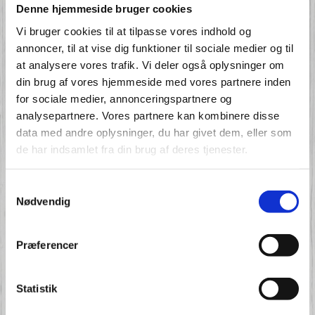
Denne hjemmeside bruger cookies
senere på dagen må gå rundt på egen hånd og navigere
efter de forklaringer og anvisninger der er ophængt rundt
Vi bruger cookies til at tilpasse vores indhold og
ved dyrene - eller spørge efter Casper eller Lars, hvis de
annoncer, til at vise dig funktioner til sociale medier og til
da er til at finde:-)
at analysere vores trafik. Vi deler også oplysninger om
Hver dag vil der også være "ønskekoncert" for børnene.
din brug af vores hjemmeside med vores partnere inden
Lytterønskerne opfyldes af Lars der spiller på sin
for sociale medier, annonceringspartnere og
harmonika/klaver.
analysepartnere. Vores partnere kan kombinere disse
Nogen gange, hvis det regner, vil der være musikbanko
data med andre oplysninger, du har givet dem, eller som
for både børn og voksne -der spilles banko med
de har indsamlet fra din brug af deres tjenester.
bankoplader med sangtitler istedet for tal - alle synger
med.
Samtykkevalg
Der er adgang for kørestole til toilettet (hvor der også er
Nødvendig
puslerum) og til skolestuen, hvor vi spiser, når det er
koldt.
Præferencer
Undertiden har vi et tema til Åbent Hus dagene:
spånkurve, lirekassemusik,Uld, honning, Sten, Fossiler,
Ferguson traktoren eller en lille koncert -følg med på
Statistik
vores hjemmeside.