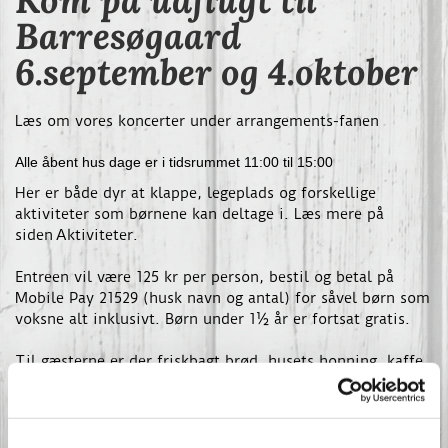
Kom på udflugt til
Barresøgaard
6.september og 4.oktober
Læs om vores koncerter under arrangements-fanen
Alle åbent hus dage er i tidsrummet 11:00 til 15:00
Her er både dyr at klappe, legeplads og forskellige
aktiviteter som børnene kan deltage i. Læs mere på
siden Aktiviteter.
Entreen vil være 125 kr per person, bestil og betal på
Mobile Pay 21529 (husk navn og antal) for såvel børn som
voksne alt inklusivt. Børn under 1½ år er fortsat gratis.
Til gæsterne er der friskbagt brød, husets honning, kaffe,
the, saft - alt sammen økologisk og indgår i entré prisen.
Hver dag starter med at Lars byder velkommen og
derefter viser rundt på gården. Gæster der kommer