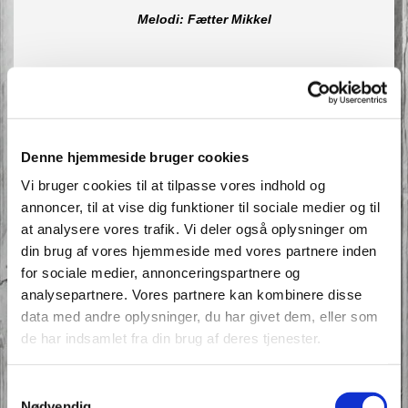
Melodi: Fætter Mikkel
Bussen kører snart
Det er vældig rart
Vi er kommet allesammen
Lars har hejst sit flag
Denne hjemmeside bruger cookies
Det`en dejlig dag
Vi bruger cookies til at tilpasse vores indhold og
Hunden hilser med sin glammen
annoncer, til at vise dig funktioner til sociale medier og til
Omkvæd:
at analysere vores trafik. Vi deler også oplysninger om
din brug af vores hjemmeside med vores partnere inden
Og vi kommer år for år
for sociale medier, annonceringspartnere og
hen til Lars på Barresøgård
analysepartnere. Vores partnere kan kombinere disse
Solen skinner tit
data med andre oplysninger, du har givet dem, eller som
og vi bli`r beskidt
de har indsamlet fra din brug af deres tjenester.
når vi klapper hest og får
Vi gi`r dyrene mad
Samtykkevalg
Hesten blir så glad
Nødvendig