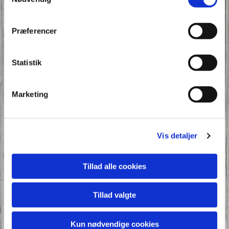
når den knaser gulerødder
koen har en pat
mon den gir en sjat?
Præferencer
S`å`der mælk på vores fødder
Omkvæd
Statistik
Lars han er så sød,
laver korn til brød
Marketing
vi skal spise det til middag
og vi får en dans
det`en herlig tjans
som vi bliver vældig svedt af
Vis detaljer
Omkvæd
Tillad alle cookies
Mikkel er på rov
det er ikke sjov
Tillad valgte
når han napper sig en høne
I sin rævegrav
gnasker hønsemarv
Kun nødvendige cookies
det er ikke nogen skrøne