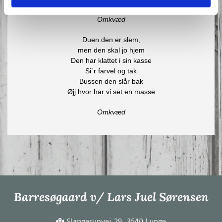
Omkvæd
Duen den er slem,
men den skal jo hjem
Den har klattet i sin kasse
Si`r farvel og tak
Bussen den slår bak
Øjj hvor har vi set en masse
Omkvæd
Barresøgaard v/ Lars Juel Sørensen
Slangerupvej 29, 3540 Lynge
